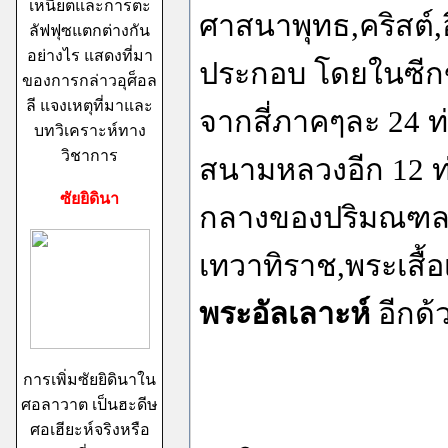
เหนียตและการตะ
ศาสนาพุทธ,คริสต์,
ลัฟฟุซแตกต่างกัน
อย่างไร แสดงที่มา
ประกอบ โดยในซีก
ของการกล่าวอุศ็อล
ลี แจงเหตุที่มาและ
จากสี่ภาคๆละ 24 ท
บทวิเคราะห์ทาง
วิชาการ
สนามหลวงอีก 12 ท
ซัยยิดินา
กลางของปริมณฑลท
เทวาทิราช,พระเสื้
พระอัลเลาะห์
อีกด้
การเพิ่มซัยยิดินาใน
ศอลาวาต เป็นฮะดีษ
ศอเฮียะห์จริงหรือ