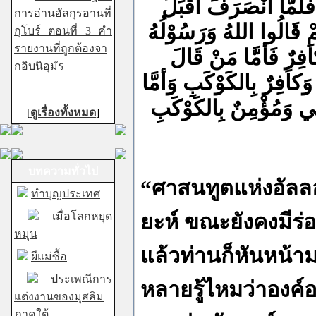
 فَلَمَّا انْصَرَفَ أقْبَلَ
การอ่านอัลกุรอานที่
 قَالُوا اللهُ وَرَسُوْلُهُ
กุโบร์ ตอนที่ 3 คำ
รายงานที่ถูกต้องจา
فِرٌ فَأمَّا مَنْ قَالَ
กอิบนิอุมัร
َكاَفِرٌ بِالكَوْكَبِ وَأمَّا
 بِي وَمُؤْمِنٌ بِالكَوْكَبِ
[
ดูเรื่องทั้งหมด
]
บทความทั่วไป
“ศาสนทูตแห่งอัลลอ
ทำบุญประเทศ
เมื่อโลกหยุด
ยะห์ ขณะยังคงมีร่อ
หมุน
แล้วท่านก็หันหน้า
ผีแม่ซื้อ
ประเพณีการ
หลายรู้ไหมว่าองค
แต่งงานของมุสลิม
ภาคใต้