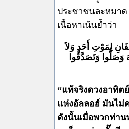
ประชาชนละหมาด เ
เนื้อหาเน้นย้ำว่า
انِ لِمَوْتِ أَحَدٍ وَلاَ
هَ وَصَلُّوا وَتَصَدَّقُوا
“แท้จริงดวงอาทิตย
แห่งอัลลอฮ์ มันไม
ดังนั้นเมื่อพวกท่าน