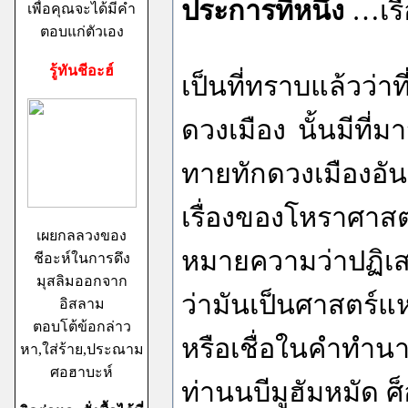
ประการที่หนึ่ง
…เร
เพื่อคุณจะได้มีคำ
ตอบแก่ตัวเอง
รู้ทันชีอะฮ์
เป็นที่ทราบแล้วว
ดวงเมือง นั้นมีที
ทายทักดวงเมืองอัน
เรื่องของโหราศาสตร
เผยกลลวงของ
หมายความว่าปฏิเส
ชีอะห์ในการดึง
มุสลิมออกจาก
ว่ามันเป็นศาสตร์
อิสลาม
ตอบโต้ข้อกล่าว
หรือเชื่อในคำทำ
หา,ใส่ร้าย,ประณาม
ศอฮาบะห์
ท่านนบีมูฮัมหมัด ศ