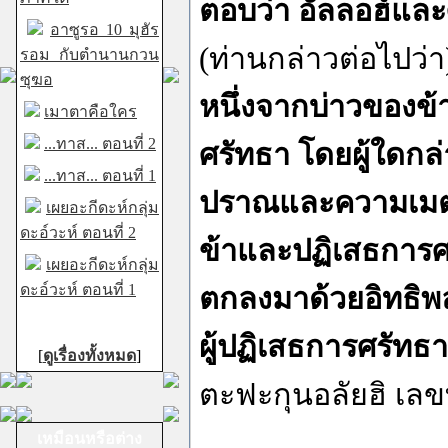
ตอบว่า อัลลอฮ์และศา
อาซูรอ 10 มุฮัร
(ท่านกล่าวต่อไปว่
รอม กับตำนานกวน
ซุฆอ
หนึ่งจากบ่าวของข้าต
เมาตาคือใคร
...ทาส... ตอนที่ 2
ศรัทธา โดยผู้ใดก
...ทาส... ตอนที่ 1
ปราณและความเมตตา
เผยอะกีดะห์กลุ่ม
ดะอ์วะห์ ตอนที่ 2
ข้าและปฏิเสธการศรั
เผยอะกีดะห์กลุ่ม
ดะอ์วะห์ ตอนที่ 1
ตกลงมาด้วยอิทธิพล
ผู้ปฏิเสธการศรัทธา
[
ดูเรื่องทั้งหมด
]
ตะฟะกุนอลัยฮิ เลขท
เหมือนหรือต่าง