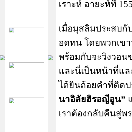
เราะห์ อายะห์ที่ 15
เมื่อมุสลิมประสบ
อดทน โดยพวกเขาจ
พร้อมกับจะวิงวอนข
และนี่เป็นหน้าที่แล
ได้ยินถ้อยคำที่ติดป
นาอิลัยฮิรอญีอูน”
แ
เราต้องกลับคืนสู่พ