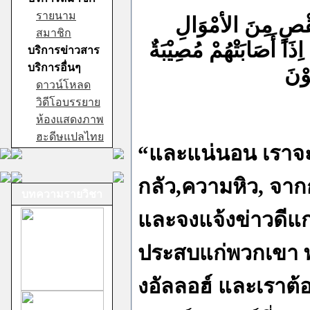
รายนาม
نَقْصٍ مِنَ الأمْوَالِ
สมาชิก
ذَا أَصَابَتْهُمْ مُصِيْبَةٌ
บริการข่าวสาร
บริการอื่นๆ
ُوْنَ
ดาวน์โหลด
วิดีโอบรรยาย
ห้องแสดงภาพ
ฮะดีษแปลไทย
“และแน่นอน เราจะ
กลัว,ความหิว, จากก
บทความรายวิชา
และจงแจ้งข่าวดีแก่
ประสบแก่พวกเขา พว
งอัลลอฮ์ และเราต้