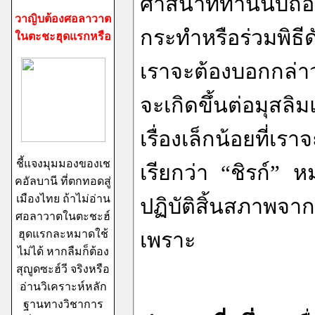
ศาสนาที่ท่านนับถือ
วาญิบต้องศอลาวาต
กระทำหรือร่วมพิธี
ในตะชะฮุดแรกหรือ
เราจะต้องบอกกล่าว
จะเกิดขึ้นต่อมุสลิม
เรื่องเล็กน้อยที่
ชี้แจงมุมมองของเช
เรียกว่า “ชิรก์” ห
คอัลบานี ที่ตกทอดสู่
เมืองไทย ถ้าไม่อ่าน
ปฏิบัติสิ้นสภาพจากา
ศอลาวาตในตะชะฮ์
ฮุดแรกละหมาดใช้
เพราะ
ไม่ได้ หากลืมก็ต้อง
สุญูดซะฮ์วี จริงหรือ
อ่านวิเคราะห์หลัก
ฐานทางวิชาการ