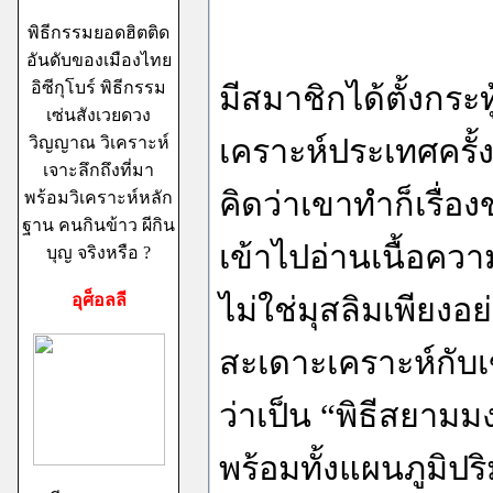
พิธีกรรมยอดฮิตติด
อันดับของเมืองไทย
อิซีกุโบร์ พิธีกรรม
มีสมาชิกได้ตั้งกระ
เซ่นสังเวยดวง
วิญญาณ วิเคราะห์
เคราะห์ประเทศครั้
เจาะลึกถึงที่มา
คิดว่าเขาทำก็เรื่อง
พร้อมวิเคราะห์หลัก
ฐาน คนกินข้าว ผีกิน
เข้าไปอ่านเนื้อควา
บุญ จริงหรือ ?
อุศ็อลลี
ไม่ใช่มุสลิมเพียงอ
สะเดาะเคราะห์กับเ
ว่าเป็น “พิธีสยาม
พร้อมทั้งแผนภูมิ