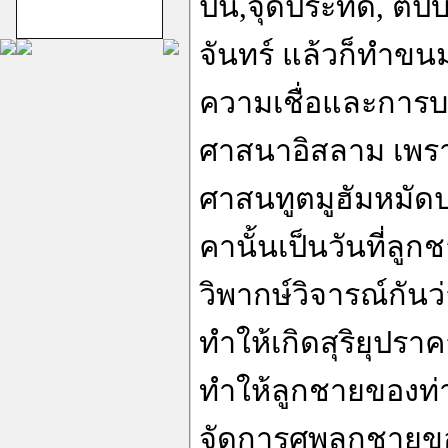
ปืน,จุดประทัด, ตีปี
ม้าทรงศาลเจ้าสาม
กอง
จันทร์ แล้วก็ทำขน
ความเชื่อและการบวง
ศาสนาอิสลาม เพราะเ
ชีอะฮ์อิหม่ามสิบ
ศาสนทูตมูฮัมหมัดป
สอง
คานั้นเป็นวันที่ลูก
วิพากษ์วิจารณ์กันว
ทำให้เกิดสุริยุปราค
ทำให้ลูกชายของท่าน
จัดการศพลูกชายขอ