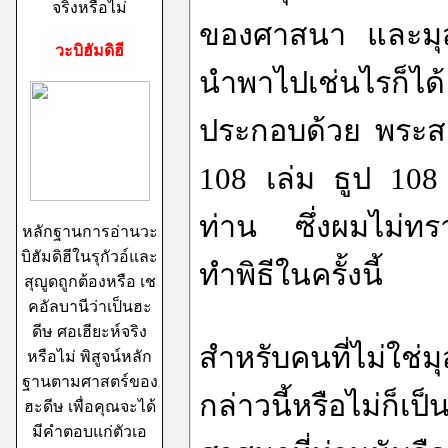
จริงหรือไม่
ของศาสนา และมุสล
วะบิฮัมดิฮี
นำพาไปเช่นไรก็ไ
ประกอบด้วย พระสง
108 เล่ม ธูป 108
ท่าน ซึ่งผมไม่ทราบ
หลักฐานการอ่านวะ
บิฮัมดิฮีในรุกัวอ์และ
ทำพิธีในครั้งนี้
สุญูดถูกต้องหรือ เช
คอัลบานีว่าเป็นฮะ
ดีษ ศอเฮียะห์จริง
สำหรับคนที่ไม่ใช่
หรือไม่ พิสูจน์หลัก
ฐานตามศาสตร์ของ
กล่าวนี้หรือไม่ก็เ
ฮะดีษ เพื่อคุณจะได้
มีคำตอบแก่ตัวเอ