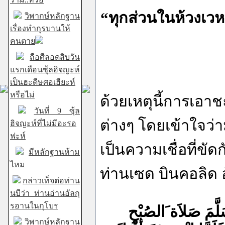
“ทุกส่วนในห้วงเว
วิพากษ์หลักฐาน
เรื่องทำกุรบานให้
คนตาย
ถือศีลอดสิบวัน
แรกเดือนซุ้ลฮิจญะห์
เป็นฮะดีษศอเฮียะห์
หรือไม่
ด้วยเหตุนี้การเอา
วันที่ 9 ซุ้ล
ต่างๆ โดยเข้าใจว่
ฮิจญะห์ที่ไม่มีอะรอ
ฟะห์
เป็นความเชื่อที่ข
มีหลักฐานห้าม
ไหม
ท่านเซด บินคอลิด อ
กล่าวเท็จต่อท่าน
นบีว่า ท่านอ่านอัลกุ
รอานในกุโบร
َّمَ صَلاَة َالصُبْحِ
วิพากษ์หลักฐาน