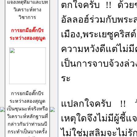
แจงเหตุที่มาและบท
ตกใจครับ !! ด้วย
วิเคราะห์ทาง
อัลลอฮ์ร่วมกับพระ
วิชาการ
การยกมือตั๊กบีร
เมือง,พระเยซูคริสต์
ระหว่างสองสุญูด
ความหวังดีแต่ไม่ม
เป็นการจาบจ้วงล่วง
ระ
การยกมือตั๊กบีร
ระหว่างสองสุญูด
แปลกใจครับ !! วัน
เป็นซุนนะห์จริงหรือ
เหตุใดจึงไม่มีผู้
วิเคราะห์หลักฐานที่
กล่าวกันว่าท่านนบี
ไม่ใช่มุสลิมจะไม่
กระทำเป็นบางครั้ง