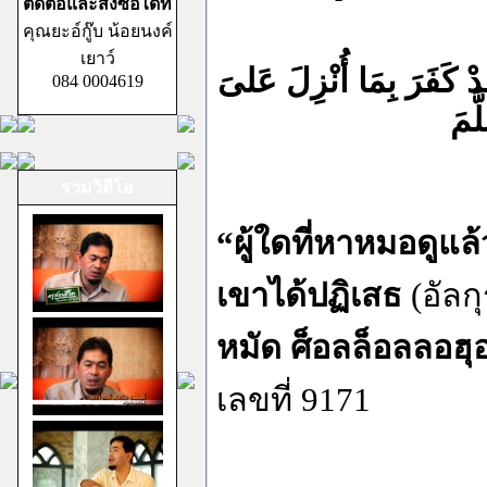
ติดต่อและสั่งซื้อได้ที่
คุณยะอ์กู๊บ น้อยนงค์
เยาว์
دْ كَفَرَ بِمَا أُنْزِلَ عَلىَ
084 0004619
َمَ
รวมวิดีโอ
“ผู้ใดที่หาหมอดูแ
เขาได้ปฏิเสธ
(อัลก
หมัด ศ็อลล็อลลอฮุ
เลขที่ 9171