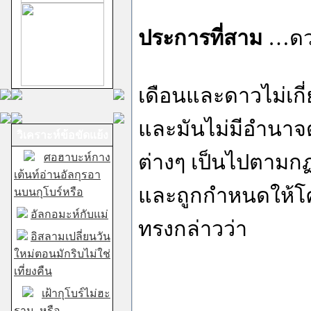
ประการที่สาม
…ดวง
เดือนและดาวไม่เกี
และมันไม่มีอำนาจด
วิเคราะห์ข้อขัดแย้ง
ต่างๆ เป็นไปตามกฏเ
ศอฮาบะห์กาง
เต้นท์อ่านอัลกุรอา
และถูกกำหนดให้โค
นบนกุโบร์หรือ
อัลกอมะห์กับแม่
ทรงกล่าวว่า
อิสลามเปลี่ยนวัน
ใหม่ตอนมักริบไม่ใช่
เที่ยงคืน
เฝ้ากุโบร์ไม่ฮะ
ราม..หรือ