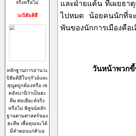
และฝ่ายแค้น ที่เผยธาตุแ
จริงหรือไม่
ไปหมด น้อยคนนักที่จะย
วะบิฮัมดิฮี
พันของนักการเมืองคือเ
วันหน้าพวกขี้ข้าน้ำ
หลักฐานการอ่านวะ
บิฮัมดิฮีในรุกัวอ์และ
สุญูดถูกต้องหรือ เช
คอัลบานีว่าเป็นฮะ
ดีษ ศอเฮียะห์จริง
หรือไม่ พิสูจน์หลัก
ฐานตามศาสตร์ของ
ฮะดีษ เพื่อคุณจะได้
มีคำตอบแก่ตัวเอ