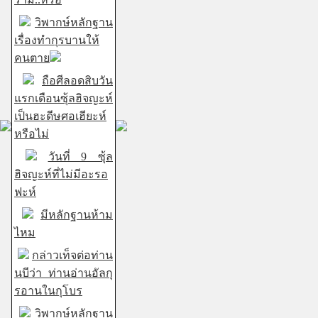
วิพากษ์หลักฐาน
เรื่องทำกุรบานให้
คนตาย
ถือศีลอดสิบวัน
แรกเดือนซุ้ลฮิจญะห์
เป็นฮะดีษศอเฮียะห์
หรือไม่
วันที่ 9 ซุ้ล
ฮิจญะห์ที่ไม่มีอะรอ
ฟะห์
มีหลักฐานห้าม
ไหม
กล่าวเท็จต่อท่าน
นบีว่า ท่านอ่านอัลกุ
รอานในกุโบร
วิพากษ์หลักฐาน