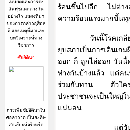
เหนียตและการตะ
ร้อนขึ้นไปอีก ไม่ต่าง
ลัฟฟุซแตกต่างกัน
อย่างไร แสดงที่มา
ความร้อนแรงมากขึ้นท
ของการกล่าวอุศ็อล
ลี แจงเหตุที่มาและ
วันนี้โรคเกลียดทักษ
บทวิเคราะห์ทาง
วิชาการ
ยุบสภาเป็นการเดินเกม
ซัยยิดินา
ออก ก็ ถูกไล่ออก วันนี้ค
ห่างกันบ้างแล้ว แต่คนท
ร่วมกับท่าน ตัวใคร
ประชาชนจะเป็นใหญ่ใ
แน่นอน
การเพิ่มซัยยิดินาใน
ศอลาวาต เป็นฮะดีษ
ศอเฮียะห์จริงหรือ
แต่วันนี้ ! อนาถใจ