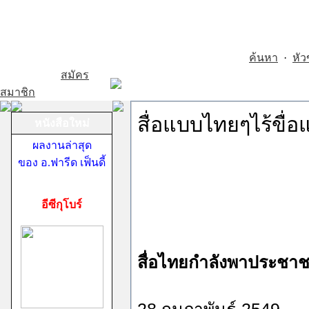
ค้นหา
·
หัว
สมัคร
สมาชิก
สื่อแบบไทยๆไร้ขื่อ
หนังสือใหม่
ผลงานล่าสุด
ของ อ.ฟารีด เฟ็นดี้
อีซีกุโบร์
สื่อไทยกำลังพาประชา