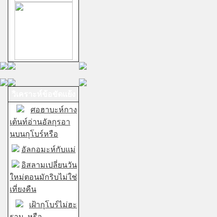
วิเคราะห์ข้อขัดแย้ง
ศอฮาบะห์กาง
เต้นท์อ่านอัลกุรอา
นบนกุโบร์หรือ
อัลกอมะห์กับแม่
อิสลามเปลี่ยนวัน
ใหม่ตอนมักริบไม่ใช่
เที่ยงคืน
เฝ้ากุโบร์ไม่ฮะ
ราม..หรือ