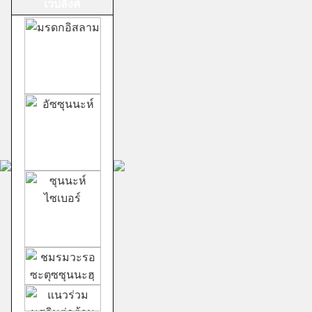
เวบลิ้งค์
ม้าทรงศาลเจ้าสาม
กอง
ชีอะฮ์อิหม่ามสิบ
สอง