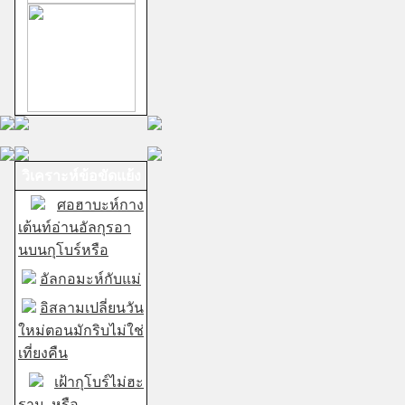
วิเคราะห์ข้อขัดแย้ง
ศอฮาบะห์กาง
เต้นท์อ่านอัลกุรอา
นบนกุโบร์หรือ
อัลกอมะห์กับแม่
อิสลามเปลี่ยนวัน
ใหม่ตอนมักริบไม่ใช่
เที่ยงคืน
เฝ้ากุโบร์ไม่ฮะ
ราม..หรือ