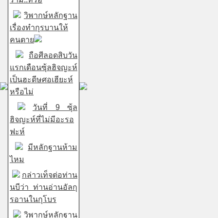
วิพากษ์หลักฐาน
เรื่องทำกุรบานให้
คนตาย
ถือศีลอดสิบวัน
แรกเดือนซุ้ลฮิจญะห์
เป็นฮะดีษศอเฮียะห์
หรือไม่
วันที่ 9 ซุ้ล
ฮิจญะห์ที่ไม่มีอะรอ
ฟะห์
มีหลักฐานห้าม
ไหม
กล่าวเท็จต่อท่าน
นบีว่า ท่านอ่านอัลกุ
รอานในกุโบร
วิพากษ์หลักฐาน