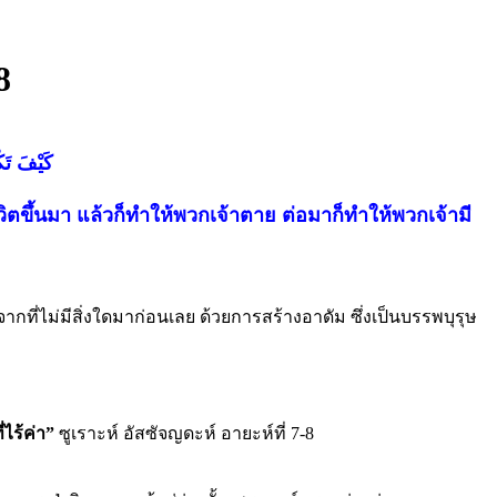
8
كَيْفَ تَكْف
วิตขึ้นมา แล้วก็ทำให้พวกเจ้าตาย ต่อมาก็ทำให้พวกเจ้ามี
่ไม่มีสิ่งใดมาก่อนเลย ด้วยการสร้างอาดัม ซึ่งเป็นบรรพบุรุษ
و
่ไร้ค่า”
ซูเราะห์ อัสซัจญดะห์ อายะห์ที่ 7-8