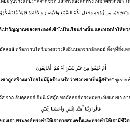
ยมีรูปร่างแต่ปราศจากชีวิต แล้วพระองค์ก็ทรงให้ชีวิตพวกเขา โดย
ُ وَنَفَخَ فِيْهِ مِن رُّوْحِهِ وَجَعَلَ لَكُمْ السَّمْعَ وَالأبْصَارَ وَالأفْئِدَةَ قَلِيْلاً مَّا تَشْكُرُوْ
้เป่าวิญญาณของพระองค์เข้าไปในเรือนร่างนั้น และทรงทำให้พวกเจ้า
อัลลอฮ์ หรือกราบไหว้,บวงสรวงสิ่งอื่นนอกจากอัลลอฮ์ ทั้งๆที่สิ่งเห
أَمْ خُلِقُوا مِنْ غَيْرِ شَيْئٍ أمْ هُمُ الْخَالِقُوْنَ
เขาถูกสร้างมาโดยไม่มีผู้สร้าง หรือว่าพวกเขาเป็นผู้สร้าง”
ซูเราะห์
์วัศ จาก อับดุลลอฮ์ อิบนิ มัสอู๊ด ขออัลลอฮ์ทรงพอพระทัยแก่เขา อา
قَالُوا رَبَّنَا أَمَتَّنَا اِثْنَيْنِ وَأحْيَيْتَنَا اِثْنَيْنِ
ของเรา พระองค์ทรงทำให้เราตายสองครั้งและทรงทำให้เรามีชีวิต