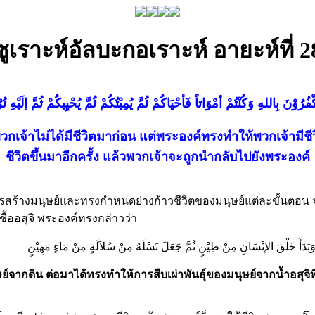
ซูเราะห์อัลบะกอเราะห์ อายะห์ที่ 2
ُرُوْنَ بِاللهِ وَكُنْتُمْ أمْوَاتاً فَأحْيَاكُمْ ثُمَّ يُمِيْتُكُمْ ثُمَّ يُحْيِيكُمْ ثُمَّ إلَيْهِ ت
พวกเจ้าไม่ได้มีชีวิตมาก่อน แต่พระองค์ทรงทำให้พวกเจ้ามีชี
ชีวิตขึ้นมาอีกครั้ง แล้วพวกเจ้าจะถูกนำกลับไปยังพระองค์
้างมนุษย์และทรงกำหนดย่างก้าวชีวิตของมนุษย์แต่ละขั้นตอน จากที
ื้ออสุจิ พระองค์ทรงกล่าวว่า
َبَدَأَ خَلْقَ الإنْسَانِ مِنْ طِيْنٍ ثُمَّ جَعَلَ نَسْلَهُ مِنْ سُلاَلَةٍ مِنْ مَاءٍ مَهِيْنٍ
จากดิน ต่อมาได้ทรงทำให้การสืบเผ่าพันธุ์ของมนุษย์จากน้ำอสุจิที