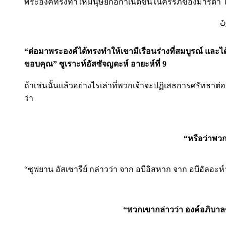
พระองค์ทรงทำให้มนุษย์ก่อกำเนิดขึ้นในครรภ์ของมารดา โด
نَ
“ต่อมาพระองค์ได้ทรงทำให้เขามีเรือนร่างที่สมบูรณ์ และได
ขอบคุณ” ซูเราะห์อัสซัจญดะห์ อายะห์ที่ 9
ถ้าเช่นนั้นแล้วอย่างไรเล่าที่พวกเจ้าจะปฏิเสธการศรัทธาต่อ
ว่า
“หรือว่าพวก
“ซุฟยาน อัสเซารีย์ กล่าวว่า จาก อบีอิสหาก จาก อบีอัลอะห
“พวกเขากล่าวว่า องค์อภิบาล