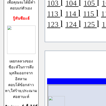
l
l
l
103
104
105
เพื่อคุณจะได้มีคำ
ตอบแก่ตัวเอง
l
l
l
113
114
115
1
รู้ทันชีอะฮ์
l
l
l
123
124
125
เผยกลลวงของ
ชีอะห์ในการดึง
มุสลิมออกจาก
อิสลาม
ตอบโต้ข้อกล่าว
หา,ใส่ร้าย,ประณาม
ศอฮาบะห์