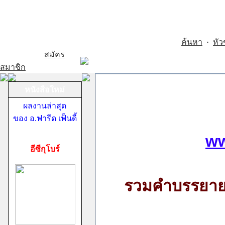
ค้นหา
·
หัว
สมัคร
สมาชิก
หนังสือใหม่
ผลงานล่าสุด
ของ อ.ฟารีด เฟ็นดี้
ww
อีซีกุโบร์
รวมคำบรรยาย 