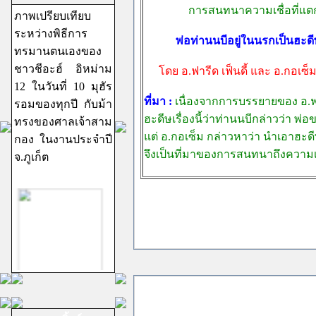
การสนทนาความเชื่อที่แตกต
ภาพเปรียบเทียบ
ระหว่างพิธีการ
พ่อท่านนบีอยู่ในนรกเป็นฮะดีษ
ทรมานตนเองของ
ชาวชีอะฮ์ อิหม่าม
โดย อ.ฟารีด เฟ็นดี้ และ อ.กอเซ็
12 ในวันที่ 10 มุฮัร
ที่มา :
เนื่องจากการบรรยายของ อ.ฟา
รอมของทุกปี กับม้า
ฮะดีษเรื่องนี้ว่าท่านนบีกล่าวว่า พ่
ทรงของศาลเจ้าสาม
แต่ อ.กอเซ็ม กล่าวหาว่า นำเอาฮะดี
กอง ในงานประจำปี
จึงเป็นที่มาของการสนทนาถึงความเช
จ.ภูเก็ต
ชีอะฮ์อิหม่ามสิบ
สอง