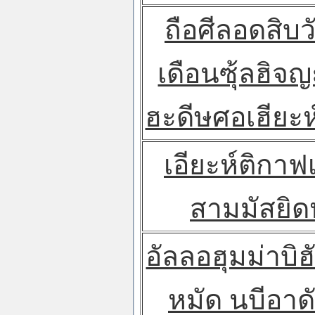
ถือศีลอดสิบ
เดือนซุ้ลฮิจญ
ฮะดีษศอเฮียะห
เอียะห์ติกา
สามมัสยิด
อัลลอฮุมม่าบิฮั
หมัด นบีอาด