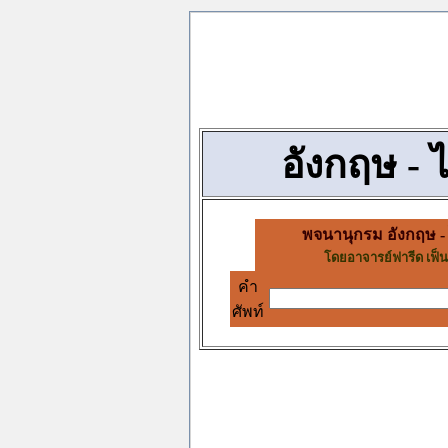
อังกฤษ - 
พจนานุกรม อังกฤษ -
โดยอาจารย์ฟารีด เฟ็นด
คำ
ศัพท์