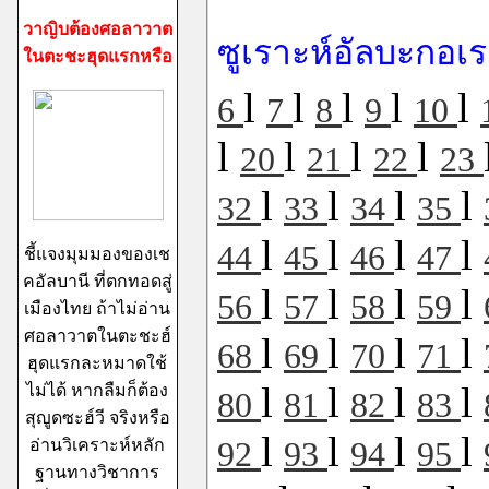
วาญิบต้องศอลาวาต
ซูเราะห์อัลบะกอเ
ในตะชะฮุดแรกหรือ
l
l
l
l
l
6
7
8
9
10
l
l
l
l
20
21
22
23
l
l
l
l
32
33
34
35
l
l
l
l
44
45
46
47
ชี้แจงมุมมองของเช
คอัลบานี ที่ตกทอดสู่
l
l
l
l
56
57
58
59
เมืองไทย ถ้าไม่อ่าน
ศอลาวาตในตะชะฮ์
l
l
l
l
68
69
70
71
ฮุดแรกละหมาดใช้
l
l
l
l
ไม่ได้ หากลืมก็ต้อง
80
81
82
83
สุญูดซะฮ์วี จริงหรือ
l
l
l
l
อ่านวิเคราะห์หลัก
92
93
94
95
ฐานทางวิชาการ