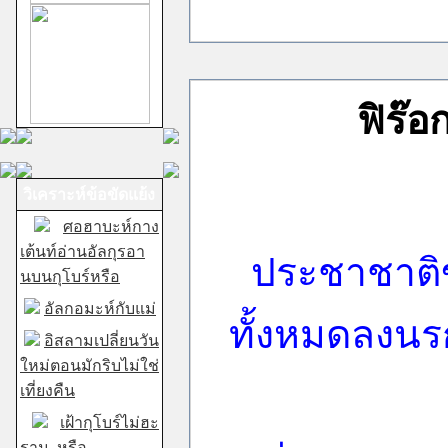
ฟิร๊อ
วิเคราะห์ข้อขัดแย้ง
ศอฮาบะห์กาง
เต้นท์อ่านอัลกุรอา
ประชาชาติข
นบนกุโบร์หรือ
อัลกอมะห์กับแม่
ทั้งหมดลงนรก
อิสลามเปลี่ยนวัน
ใหม่ตอนมักริบไม่ใช่
เที่ยงคืน
เฝ้ากุโบร์ไม่ฮะ
ราม..หรือ