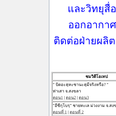
และวิทยุสื่
ออกอากาศตั
ติดต่อฝ่ายผลิ
ชมวิดีโอเทป
" บิดอะฮฺหะซานะฮฺมีจริงหรือ? "
ท่าเสา จ.สงขลา
ตอน1
|
ตอน2
|
ตอน3
"อีซีกุโบรฺ" ชายทะเล ม่วงงาม จ.สง
ตอนที่ 1
|
ตอนที่ 2