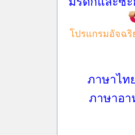
มรดกและซะกาต
โปรแกรมอัจฉริ
ภาษาไทยโ
ภาษาอาห