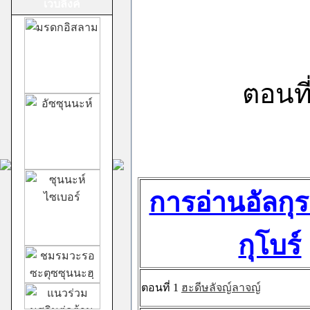
เวบลิ้งค์
ม้าทรงศาลเจ้าสาม
ตอนที
กอง
ชีอะฮ์อิหม่ามสิบ
การอ่านอัลก
สอง
กุโบร์
ตอนที่ 1
ฮะดีษลัจญ์ลาจญ์