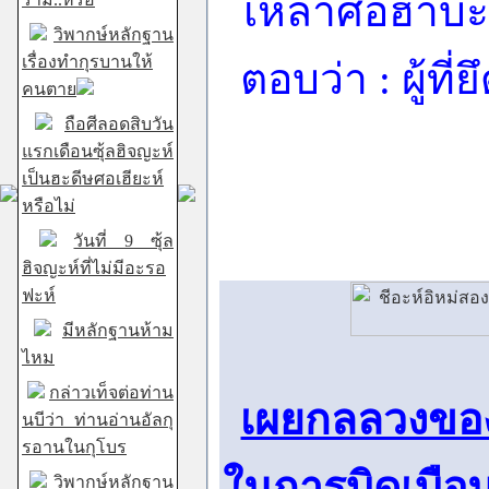
เหล่าศอฮาบะ
วิพากษ์หลักฐาน
เรื่องทำกุรบานให้
ตอบว่า : ผู้ท
คนตาย
ถือศีลอดสิบวัน
แรกเดือนซุ้ลฮิจญะห์
เป็นฮะดีษศอเฮียะห์
หรือไม่
วันที่ 9 ซุ้ล
ฮิจญะห์ที่ไม่มีอะรอ
ฟะห์
มีหลักฐานห้าม
ไหม
กล่าวเท็จต่อท่าน
เผยกลลวงของ
นบีว่า ท่านอ่านอัลกุ
รอานในกุโบร
ในการบิดเบือ
วิพากษ์หลักฐาน