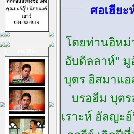
ติดต่อและสั่งซื้อได้ที่
ศอเฮียะห
คุณยะอ์กู๊บ น้อยนงค์
เยาว์
084 0004619
โดยท่านอิหม่
รวมวิดีโอ
อับดิลลาห์" มู
บุตร อิสมาแอล
บรอฮีม บุตรอ
เราะห์ อัลญะอ์ฟ